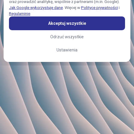
oraz prowadzić analitykę, wspólnie z partnerami (m.in. Google).
Jak Google wykorzystuje dane
. Więcej w
Polityce prywatności
i
Regulaminie
.
Akceptuj wszystkie
Odrzuć wszystkie
Ustawienia